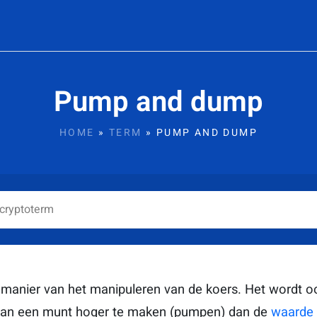
Pump and dump
HOME
»
TERM
»
PUMP AND DUMP
anier van het manipuleren van de koers. Het wordt oo
 van een munt hoger te maken (pumpen) dan de
waarde