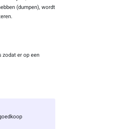
 hebben (dumpen), wordt
teren.
 zodat er op een
 goedkoop