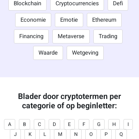
Blockchain
Cryptocurrencies
Defi
Economie
Emotie
Ethereum
Financing
Metaverse
Trading
Waarde
Wetgeving
Blader door cryptotermen per
categorie of op beginletter:
A
B
C
D
E
F
G
H
I
J
K
L
M
N
O
P
Q